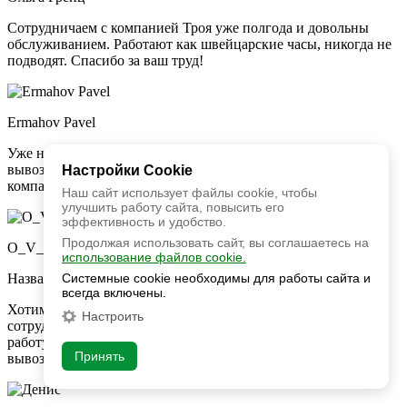
Сотрудничаем с компанией Троя уже полгода и довольны
обслуживанием. Работают как швейцарские часы, никогда не
подводят. Спасибо за ваш труд!
Ermahov Pavel
Уже не в первый раз обращаюсь в эту компанию за услугами
вывоза снега. Достойный сервис! Побольше бы таких
Настройки Cookie
компаний как в Видном 🙂
Наш сайт использует файлы cookie, чтобы
улучшить работу сайта, повысить его
эффективность и удобство.
Продолжая использовать сайт, вы соглашаетесь на
O_V_K
использование файлов cookie.
Системные cookie необходимы для работы сайта и
Название компании
всегда включены.
Хотим выразить огромную благодарность вам и вашим
Настроить
сотрудникам за ваш неоценимый труд! Вы делаете нашу
работу чистой в чем нуждается наше производство. За
Принять
вывозом отходов только к вам!