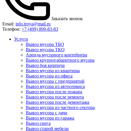
Заказать звонок
Email:
info.troya@mail.ru
Телефон:
+7 (499) 899-83-83
Услуги
Вывоз мусора ТБО
Вывоз мусора ТКО
Аренда мусорного контейнера
Вывоз крупногабаритного мусора
Вывоз боя кирпича
Вывоз мусора из квартиры
Вывоз мусора из офиса
Вывоз мусора с предприятий
Вывоз мусора из автосервиса
Вывоз мусора после пожара
Вывоз мусора после ремонта
Вывоз мусора после демонтажа
Вывоз мусора из частного сектора
Вывоз мусора с дачи
Вывоз мусора из гаража
Вывоз снега
Вывоз старой мебели