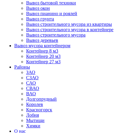
Вывоз бытовой техники
Вывоз окон
Вывоз пианино и роялей
Вывоз грунта
Вывоз строительного мусора из квартиры
Вывоз строительного мусора в контейнере
Вывоз строительного мусора
Вывоз деревьев
Вывоз мусора контейнером
Контейнер 8 м3
Контейнер 20 м3
Контейнер 27 м3
Районы
ЗАО
СЗАО
САО
СВАО
ВАО
Долгопрудный
Королев
Красногорск
Лобня
Мытищи
Химки
О нас