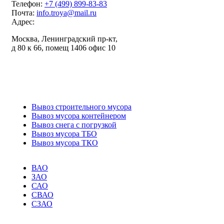
Телефон:
+7 (499) 899-83-83
Почта:
info.troya@mail.ru
Адрес:
Москва, Ленинградский пр-кт,
д 80 к 66, помещ 1406 офис 10
ИНН: 7743398673
ОГРН: 1227700757613
Вывоз строительного мусора
Вывоз мусора контейнером
Вывоз снега с погрузкой
Вывоз мусора ТБО
Вывоз мусора ТКО
ВАО
ЗАО
САО
СВАО
СЗАО