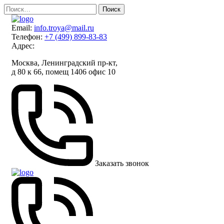
Skip
Найти:
to
content
Email:
info.troya@mail.ru
Телефон:
+7 (499) 899-83-83
Адрес:
Москва, Ленинградский пр-кт,
д 80 к 66, помещ 1406 офис 10
Заказать звонок