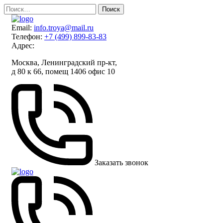
Skip
Найти:
to
content
Email:
info.troya@mail.ru
Телефон:
+7 (499) 899-83-83
Адрес:
Москва, Ленинградский пр-кт,
д 80 к 66, помещ 1406 офис 10
Заказать звонок