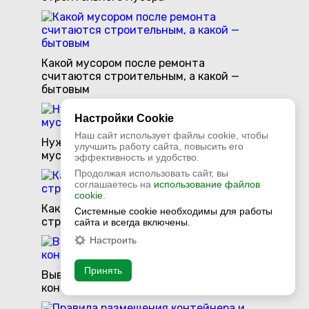
Какой мусором после ремонта
считаются строительным, а какой —
бытовым
Настройки Cookie
Наш сайт использует файлы cookie, чтобы
Нужно ли сортировать строительный
улучшить работу сайта, повысить его
мусор перед вывозом
эффективность и удобство.
Продолжая использовать сайт, вы
соглашаетесь на
использование файлов
cookie.
Как рассчитать объем контейнера для
Системные cookie необходимы для работы
строительного мусора перед заказом
сайта и всегда включены.
Настроить
Принять
Вывоз мусора на дачах: оптимальные
контейнеры и частота вывоза