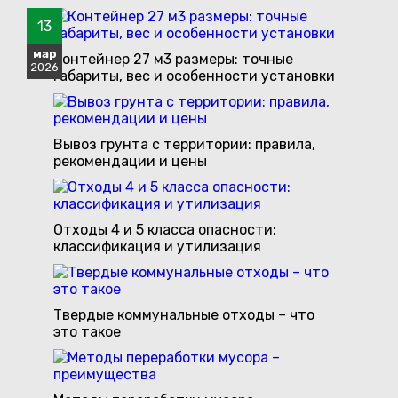
04
02
08
06
06
02
05
03
07
30
07
03
18
17
13
июн
июн
июн
июн
май
май
май
мар
мар
мар
апр
апр
апр
апр
апр
Контейнер 27 м3 размеры: точные
2026
2026
2026
2026
2026
2026
2026
2026
2026
2026
2026
2026
2026
2026
2026
габариты, вес и особенности установки
Вывоз грунта с территории: правила,
рекомендации и цены
Отходы 4 и 5 класса опасности:
классификация и утилизация
Твердые коммунальные отходы – что
это такое