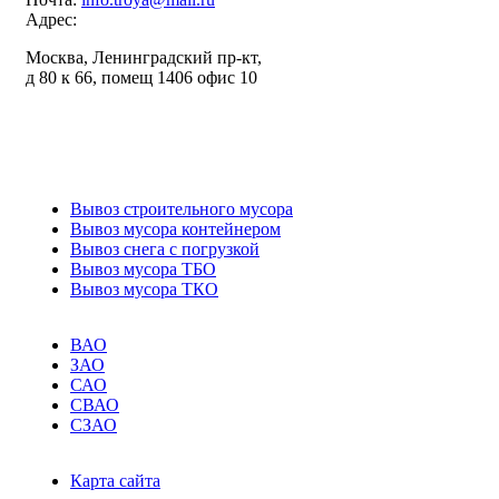
Адрес:
Москва, Ленинградский пр-кт,
д 80 к 66, помещ 1406 офис 10
ИНН: 7743398673
ОГРН: 1227700757613
Вывоз строительного мусора
Вывоз мусора контейнером
Вывоз снега с погрузкой
Вывоз мусора ТБО
Вывоз мусора ТКО
ВАО
ЗАО
САО
СВАО
СЗАО
Карта сайта