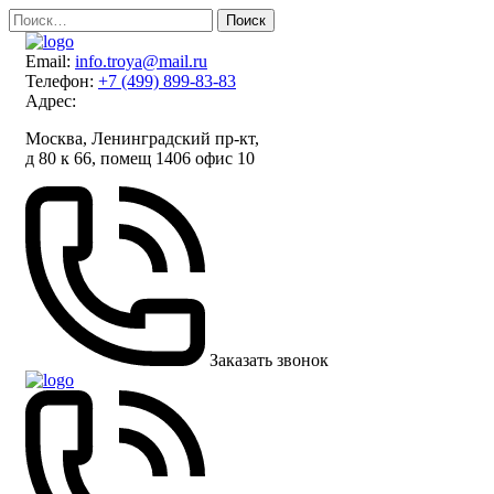
Skip
Найти:
to
content
Email:
info.troya@mail.ru
Телефон:
+7 (499) 899-83-83
Адрес:
Москва, Ленинградский пр-кт,
д 80 к 66, помещ 1406 офис 10
Заказать звонок