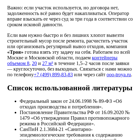
Важно: если участок используется, но договора нет,
задолженность всё равно будет накапливаться. Оператор
вправе взыскать ее через суд за три года в соответствии со
сроком исковой давности.
Если вам нужно быстро и без лишних хлопот вывезти
строительный мусор после ремонта, расчистить участок
или организовать регулярный вывоз отходов, компания
«Троя»
готова взять эту задачу на себя. Работаем по всей
Москве и Московской области, подаем
контейнеры
объемом 8
,
20
и
27 м³
в течение 1,5–2 часов после заявки
— круглосуточно, без выходных. Связаться с нами можно
по телефону
+7 (499) 899-83-83
или через сайт
ooo-troya.ru
.
Список использованной литературы
Федеральный закон от 24.06.1998 № 89-ФЗ «Об
отходах производства и потребления».
Постановление Правительства РФ от 16.09.2020 №
1479 «Об утверждении Правил противопожарного
режима в Российской Федерации».
СанПиН 2.1.3684-21 «Санитарно-
эпидемиологические требования к содержанию