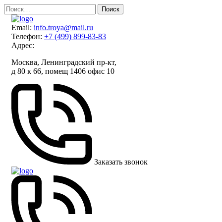
Skip
Найти:
to
content
Email:
info.troya@mail.ru
Телефон:
+7 (499) 899-83-83
Адрес:
Москва, Ленинградский пр-кт,
д 80 к 66, помещ 1406 офис 10
Заказать звонок