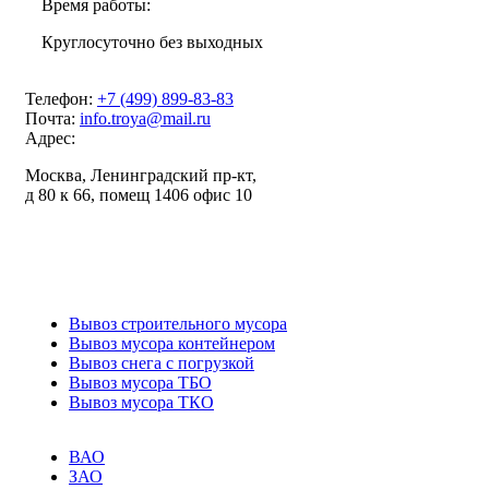
Время работы:
Круглосуточно без выходных
Телефон:
+7 (499) 899-83-83
Почта:
info.troya@mail.ru
Адрес:
Москва, Ленинградский пр-кт,
д 80 к 66, помещ 1406 офис 10
ИНН: 7743398673
ОГРН: 1227700757613
Вывоз строительного мусора
Вывоз мусора контейнером
Вывоз снега с погрузкой
Вывоз мусора ТБО
Вывоз мусора ТКО
ВАО
ЗАО