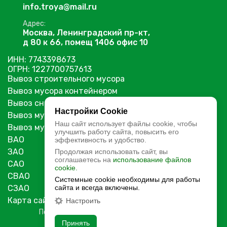
info.troya@mail.ru
Адрес:
Москва, Ленинградский пр-кт,
д 80 к 66, помещ 1406 офис 10
ИНН: 7743398673
ОГРН: 1227700757613
Вывоз строительного мусора
Вывоз мусора контейнером
Вывоз снега с погрузкой
Настройки Cookie
Вывоз мусора ТБО
Наш сайт использует файлы cookie, чтобы
Вывоз мусора ТКО
улучшить работу сайта, повысить его
ВАО
эффективность и удобство.
ЗАО
Продолжая использовать сайт, вы
соглашаетесь на
использование файлов
САО
cookie.
СВАО
Системные cookie необходимы для работы
сайта и всегда включены.
СЗАО
Карта сайта
Настроить
Политика обработки персональных данных
Принять