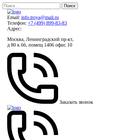
Skip
Найти:
to
content
Email:
info.troya@mail.ru
Телефон:
+7 (499) 899-83-83
Адрес:
Москва, Ленинградский пр-кт,
д 80 к 66, помещ 1406 офис 10
Заказать звонок