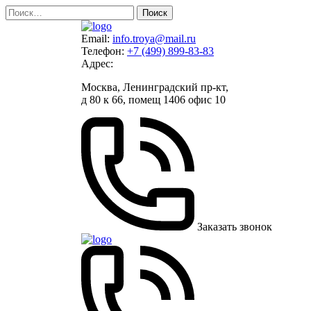
Skip
Найти:
to
content
Email:
info.troya@mail.ru
Телефон:
+7 (499) 899-83-83
Адрес:
Москва, Ленинградский пр-кт,
д 80 к 66, помещ 1406 офис 10
Заказать звонок