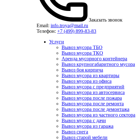
Заказать звонок
Email:
info.troya@mail.ru
Телефон:
+7 (499) 899-83-83
Услуги
Вывоз мусора ТБО
Вывоз мусора ТКО
Аренда мусорного контейнера
Вывоз крупногабаритного мусора
Вывоз боя кирпича
Вывоз мусора из квартиры
Вывоз мусора из офиса
Вывоз мусора с предприятий
Вывоз мусора из автосервиса
Вывоз мусора после пожара
Вывоз мусора после ремонта
Вывоз мусора после демонтажа
Вывоз мусора из частного сектора
Вывоз мусора с дачи
Вывоз мусора из гаража
Вывоз снега
Вывоз старой мебели