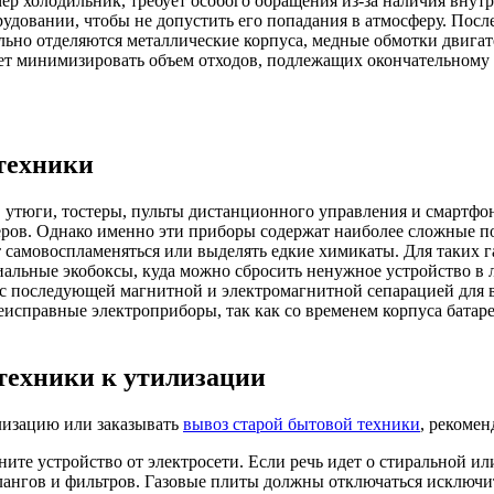
ер холодильник, требует особого обращения из-за наличия внут
рудовании, чтобы не допустить его попадания в атмосферу. Пос
ельно отделяются металлические корпуса, медные обмотки двига
ет минимизировать объем отходов, подлежащих окончательному
техники
, утюги, тостеры, пульты дистанционного управления и смартфо
еров. Однако именно эти приборы содержат наиболее сложные п
самовоспламеняться или выделять едкие химикаты. Для таких г
альные экобоксы, куда можно сбросить ненужное устройство в 
, с последующей магнитной и электромагнитной сепарацией для 
исправные электроприборы, так как со временем корпуса батарее
техники к утилизации
илизацию или заказывать
вывоз старой бытовой техники
, рекомен
ите устройство от электросети. Если речь идет о стиральной и
 шлангов и фильтров. Газовые плиты должны отключаться исклю