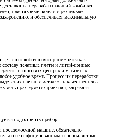
ри системы фреона, который должен быть
ле доставки на перерабатывающий комбинат
телей, пластиковые панели и резиновые
 захоронению, и обеспечивает максимальную
ны, часто ошибочно воспринимается как
о составу печатные платы и литий-ионные
аджетов в торговых центрах и магазинах
любое удобное время. Процесс их переработки
выделения цветных металлов и качественного
к могут разгерметизироваться, загрязняя
дуется подготовить прибор.
ли посудомоечной машине, обязательно
чительно сертифицированными специалистами