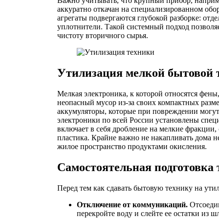
Важно учитывать, что крупный прибор, наприм
аккуратно откачан на специализированном обо
агрегаты подвергаются глубокой разборке: отд
уплотнители. Такой системный подход позволя
чистоту вторичного сырья.
Утилизация мелкой бытовой 
Мелкая электроника, к которой относятся фены
неопасный мусор из-за своих компактных разм
аккумуляторы, которые при повреждении могут 
электроники по всей России установлены специ
включает в себя дробление на мелкие фракции
пластика. Крайне важно не накапливать дома не
жилое пространство продуктами окисления.
Самостоятельная подготовка 
Перед тем как сдавать бытовую технику на ут
Отключение от коммуникаций.
Отсоедин
перекройте воду и слейте ее остатки из