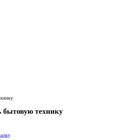
ехнику
ь бытовую технику
валку