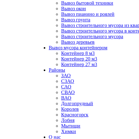
Вывоз бытовой техники
Вывоз окон
Вывоз пианино и роялей
Вывоз грунта
Вывоз строительного мусора из ква
Вывоз строительного мусора в конт
Вывоз строительного мусора
Вывоз деревьев
Вывоз мусора контейнером
Контейнер 8 м3
Контейнер 20 м3
Контейнер 27 м3
Районы
ЗАО
СЗАО
САО
СВАО
ВАО
Долгопрудный
Королев
Красногорск
Лобня
Мытищи
Химки
О нас