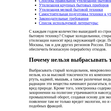
Способы правильной утилизации бытово
Утилизация крупных бытовых приборов
Утилизация мелкой бытовой техники
Самостоятельная подготовка техники к у
Законодательные требования
Список используемой литературы:
С каждым годом количество вышедшей из строя 
бытовую технику? Старые холодильники, стира
утилизации наносят вред окружающей среде. По
Москвы, так и для других регионов России. П
обеспечить безопасную переработку отходов.
Почему нельзя выбрасывать т
Выбрасывать старый холодильник, микроволно
нельзя, из-за высокой токсичности их компоне
ртуть, кадмий, мышьяк, а также различные вид
радиации эти вещества начинают разлагаться, 
вред природе. Кроме того, электроника содерж
захоронении на полигоне утрачиваются навсегд
промышленный оборот, создавая основу для эк
появление там не только вредит экологии, но 
подобных фракций.