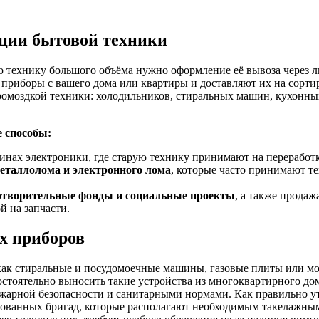
ции бытовой техники
ю технику большого объёма нужно оформление её вывоза через
е приборы с вашего дома или квартиры и доставляют их на сор
ромоздкой техники: холодильников, стиральных машин, кухонны
е способы:
инах электроники, где старую технику принимают на переработк
таллолома и электронного лома
, которые часто принимают т
отворительные фонды и социальные проекты
, а также прода
й на запчасти.
х приборов
, как стиральные и посудомоечные машины, газовые плиты или 
остоятельно выносить такие устройства из многоквартирного дом
ожарной безопасности и санитарными нормами. Как правильно у
рованных бригад, которые располагают необходимым такелажны