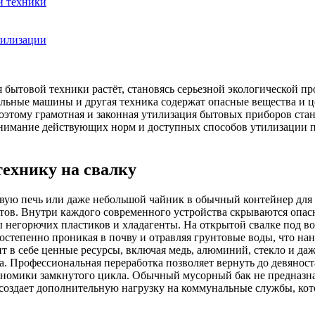
й техники
тилизации
бытовой техники растёт, становясь серьезной экологической пр
льные машины и другая техника содержат опасные вещества и 
этому грамотная и законная утилизация бытовых приборов стан
онимание действующих норм и доступных способов утилизации по
ехнику на свалку
вую печь или даже небольшой чайник в обычный контейнер для
нтов. Внутри каждого современного устройства скрываются опас
ы негорючих пластиков и хладагенты. На открытой свалке под в
постепенно проникая в почву и отравляя грунтовые воды, что н
ит в себе ценные ресурсы, включая медь, алюминий, стекло и да
а. Профессиональная переработка позволяет вернуть до девяност
ономики замкнутого цикла. Обычный мусорный бак не предназна
и создает дополнительную нагрузку на коммунальные службы, ко