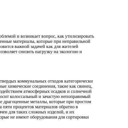
облемой и возникает вопрос, как утилизировать
ценные материалы, которые при неправильной
овится важной задачей как для жителей
зволяет снизить нагрузку на экологию и
 твердых коммунальных отходов категорически
ные химические соединения, такие как свинец,
оздействием атмосферных осадков и солнечной
аносит колоссальный и зачастую непоправимый
же драгоценные металлы, которые при простом
а пяти процентов материалов обратно в
чен для таких сложных изделий, и их
торые не имеют оборудования для сортировки